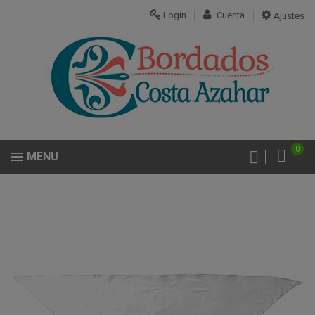
Login
Cuenta
Ajustes
0
MENU