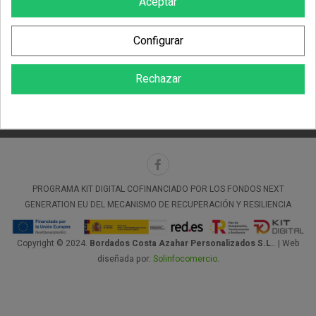
Aceptar
PRODUCTOS
Configurar
NEWSLETTER
Rechazar
Aviso legal
Términos y condiciones
Sobre nosotros
Política de cookies
PROGRAMA KIT DIGITAL COFINANCIADO POR LOS FONDOS NEXT
GENERATION EU DEL MECANISMO DE RECUPERACIÓN Y RESILIENCIA
Copyright © 2024.
Bordados Costa Azahar Personalizados S.L.
. | Web
diseñada por:
Solinfocomercio
.