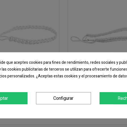
pide que aceptes cookies para fines de rendimiento, redes sociales y publ
y las cookies publicitarias de terceros se utilizan para ofrecerte funcion
cios personalizados. ¿Aceptas estas cookies y el procesamiento de dato
rdón Vigilante HAROLD
Cordón Vigilante ART
6,05 €
6,05 €
ptar
Configurar
Rech
COMPRAR
COMPRAR