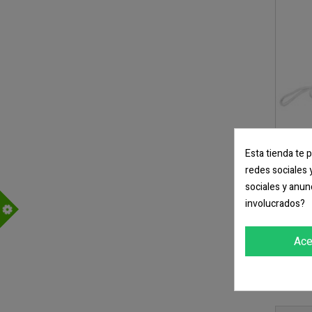
Esta tienda te 
redes sociales 
sociales y anun
Co
involucrados?
m
Ace