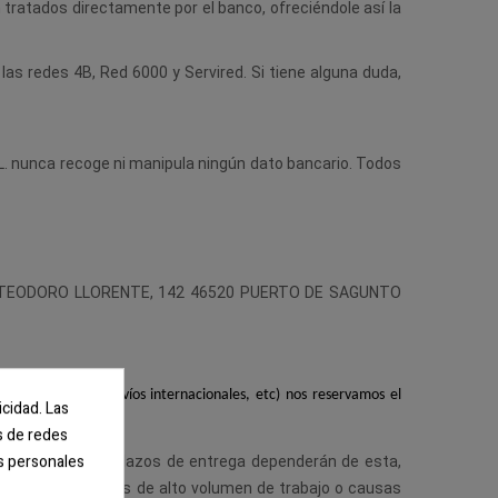
tratados directamente por el banco, ofreciéndole así la
s redes 4B, Red 6000 y Servired. Si tiene alguna duda,
nunca recoge ni manipula ningún dato bancario. Todos
 C/ TEODORO LLORENTE, 142 46520 PUERTO DE SAGUNTO
lilla, Portugal, envíos internacionales, etc) nos reservamos el
icidad. Las
es de redes
s personales
or lo que los plazos de entrega dependerán de esta,
 stock, temporadas de alto volumen de trabajo o causas