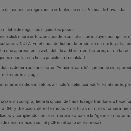
a de usuario se regirá por lo establecido en la Política de Privacidad.
com
debe de seguir los siguientes pasos:
ndo click sobre estos, se accede a su ficha, que incluye descripción de
ultarnos. NOTA: En el caso de fichas de producto con fotografía, est
fía que aparece en la web, debido a diferentes factores, como la re
nes sean lo más fieles posibles a la realidad.
irir, deberá pulsar el botón “Añadir al carrito”, quedando incorporado
irectamente al pago.
sumen identificando el/los artículo/s seleccionado/s. Finalmente, par
lizar su compra, tiene la opción de hacerlo registrándose, o hacer un
IF o DNI, y dirección, de este modo, en futuras compras no será nec
uidos y cumpliendo con la normativa actual de la Agencia Tributaria,
omo de denominación social y CIF en el caso de empresa)