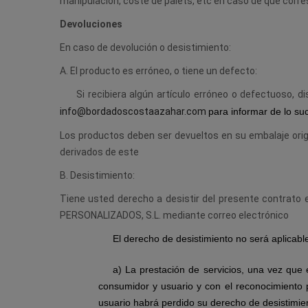
manipulación, coste de palets, etc en caso de que cor
Devoluciones
En caso de devolución o desistimiento:
A. El producto es erróneo, o tiene un defecto:
Si recibiera algún artículo erróneo o defectuoso, 
info@bordadoscostaazahar.com
para informar de lo suc
Los productos deben ser devueltos en su embalaje orig
derivados de este
B. Desistimiento:
Tiene usted derecho a desistir del presente contrato
PERSONALIZADOS, S.L. mediante correo electrónico
El derecho de desistimiento no será aplicable
a) La prestación de servicios, una vez que
consumidor y usuario y con el reconocimiento 
usuario habrá perdido su derecho de desistimie