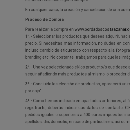
En cualquier caso, la creación y cancelación de una cuent
Proceso de Compra
Para realizar la compra en
www.bordadoscostaazahar.
1º.-
Seleccionar los productos que desees adquirir, hacie
precio. Si necesitas más información, no dudes en cons
incluso cambio de etiquetado con respecto a la fotogra
branding etc. No obstante, trabajamos para que las imáge
2º.-
Una vez seleccionado el/los producto/s que desee adqu
seguir añadiendo más productos al mismo, o proceder d
3º.-
Concluida la selección de productos, aparecerá un re
por caja”.
4º.-
Como hemos indicado en apartados anteriores, al fina
registrarte, deberás indicar sus datos de contacto, C
pedidos iguales o superiores a 400 euros impuestos incl
apellidos, dni, domicilio, en caso de particulares, así c