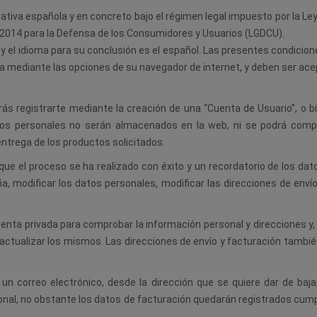
ativa española y en concreto bajo el régimen legal impuesto por la Le
3/2014 para la Defensa de los Consumidores y Usuarios (LGDCU).
o y el idioma para su conclusión es el español. Las presentes condic
a mediante las opciones de su navegador de internet, y deben ser ace
rás registrarte mediante la creación de una “Cuenta de Usuario”, o 
datos personales no serán almacenados en la web, ni se podrá compr
ntrega de los productos solicitados.
 que el proceso se ha realizado con éxito y un recordatorio de los d
a, modificar los datos personales, modificar las direcciones de envío
ta privada para comprobar la información personal y direcciones y, e
 actualizar los mismos. Las direcciones de envío y facturación también
n correo electrónico, desde la dirección que se quiere dar de baja,
onal, no obstante los datos de facturación quedarán registrados cump