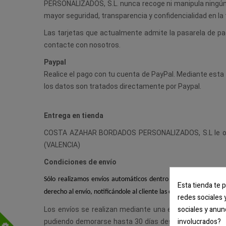
PERSONALIZADOS, S.L. nunca recoge ni manipula ningún d
mayor seguridad, transparencia y confidencialidad en la
Las tarjetas que actualmente admite la pasarela de pa
contacte con nosotros.
Paypal
Realice el pago con tu cuenta de PayPal. Mediante e
los datos son tratados directamente por Paypal.
Entrega en tienda
COSTA AZAHAR BORDADOS PERSONALIZADOS, S.L le ofr
(VALENCIA)
Condiciones de envío
Sólo realizamos envíos automáticos dentro de la Península Ibér
Esta tienda te 
derecho al envío, notificándole al cliente las opciones disponible
redes sociales 
sociales y anun
Los envíos se realizan mediante una empresa de tra
involucrados?
pudiendo demorarse hasta 30 días desde la realización