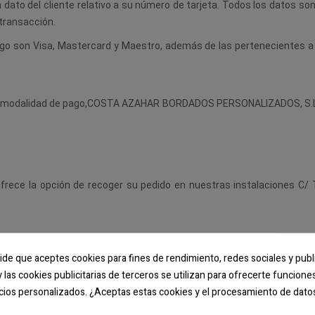
ato del cliente relativo a su número de tarjeta. Todos los datos son 
 transacción.
go son Visa, Mastercard y Maestro, además de las pertenecientes a la
sta modalidad de pago,COSTA AZAHAR BORDADOS PERSONALIZADOS, S.L. 
ece la opción de recoger su pedido en nuestras instalaciones
ica (España), fuera de esta (Andorra, Baleares, Canarias, Ceuta, Gibraltar, Me
pide que aceptes cookies para fines de rendimiento, redes sociales y publ
s así como su coste extra.
y las cookies publicitarias de terceros se utilizan para ofrecerte funcion
cios personalizados. ¿Aceptas estas cookies y el procesamiento de dato
nsporte externa a COSTA AZAHAR BORDADOS PERSONALIZADOS, S.L. , p
 del pedido, no obstante, este puede verse ampliado por roturas de