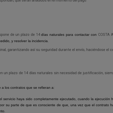
respondan, que serán añadidos en el momento del pago.
COSTA A
dispone de un plazo de 14
días naturales para contactar con
edido, y resolver la incidencia.
inal, garantizando así su seguridad durante el envío, haciéndose el 
 en un plazo de 14 días naturales sin necesidad de justificación,
 a los contratos que se refieran a:
 el servicio haya sido completamente ejecutado, cuando la ejecución
por su parte de que es consciente de que, una vez que el contrato h
nto.