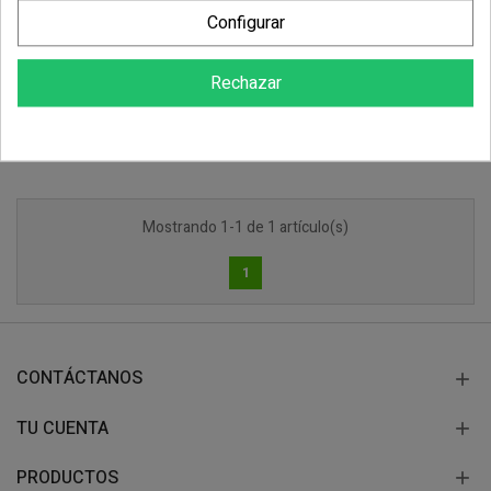
Cartulina De Plegar...
Configurar
6,05 €
Rechazar
COMPRAR
Mostrando 1-1 de 1 artículo(s)
1
CONTÁCTANOS
TU CUENTA
PRODUCTOS