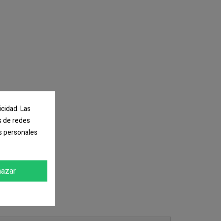
icidad. Las
es de redes
s personales
azar