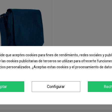
pide que aceptes cookies para fines de rendimiento, redes sociales y publ
y las cookies publicitarias de terceros se utilizan para ofrecerte funcion
cios personalizados. ¿Aceptas estas cookies y el procesamiento de dato
lso Bandolera RACTUR
15,43 €
ptar
Configurar
Rech
COMPRAR