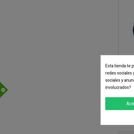
Esta tienda te 
redes sociales 
sociales y anun
Bo
involucrados?
m
Ace