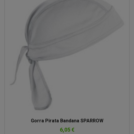
Gorra Pirata Bandana SPARROW
6,05 €