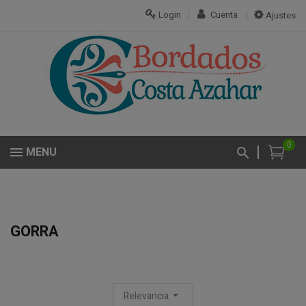
Login
Cuenta
Ajustes
0
MENU
GORRA
Relevancia