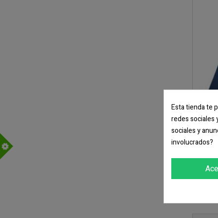
Esta tienda te 
redes sociales 
sociales y anun
Por
involucrados?
m
Ace