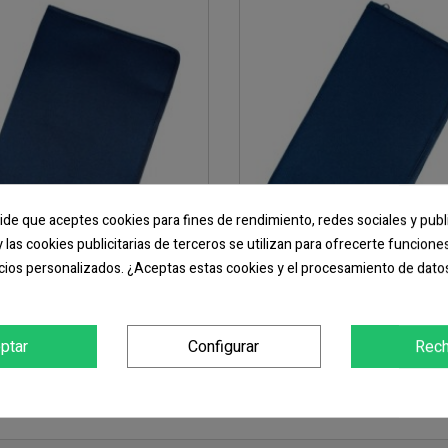
pide que aceptes cookies para fines de rendimiento, redes sociales y publ
y las cookies publicitarias de terceros se utilizan para ofrecerte funcion
cios personalizados. ¿Aceptas estas cookies y el procesamiento de dato
tadocumentos DOCUMENT
Portadocumentos VOY
16,34 €
14,52 €
ptar
Configurar
Rech
COMPRAR
COMPRAR