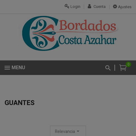
Login
Cuenta
Ajustes
0
MENU
GUANTES
Relevancia