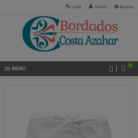
Login
Cuenta
Ajustes
0
MENU