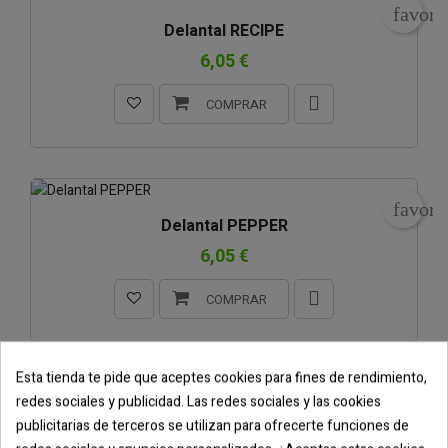
favori
Delantal RECIPE
6,05 €
COMPRAR
favori
Delantal PEPPER
6,05 €
COMPRAR
Esta tienda te pide que aceptes cookies para fines de rendimiento,
redes sociales y publicidad. Las redes sociales y las cookies
favori
Delantal FLAMBE
publicitarias de terceros se utilizan para ofrecerte funciones de