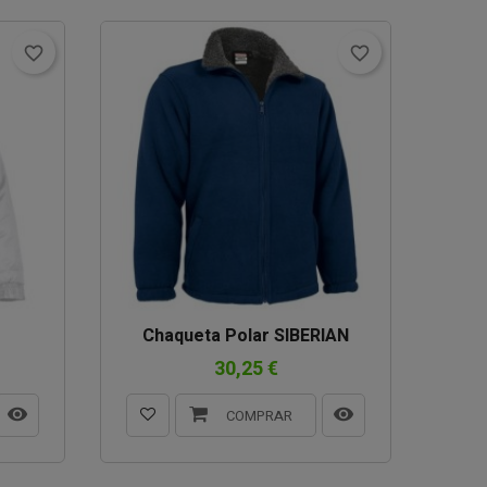
favorite_border
favorite_border
Chaqueta Polar SIBERIAN
Cha
30,25 €
COMPRAR