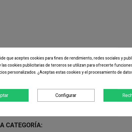
TO
pide que aceptes cookies para fines de rendimiento, redes sociales y publ
y las cookies publicitarias de terceros se utilizan para ofrecerte funcion
o micro-polar tupido con anti-pilling exterior, y perchado interior que apo
cios personalizados. ¿Aceptas estas cookies y el procesamiento de dato
y confort.Cintura recta con cordón elástico y freno para mejor ajuste y ma
do accesible.Métodos idóneos de marcaje: bordado, parches, cosidos.Ideal 
ntalón, sudadera, chaleco, polos, chaqueta softshell, etc.
ptar
Configurar
Rech
A CATEGORÍA: