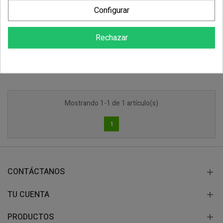
Abrigo Mujer VIENA
Configurar
28,44 €
Rechazar
COMPRAR
Mostrando 1-1 de 1 artículo(s)
1
CONTÁCTANOS
TU CUENTA
PRODUCTOS